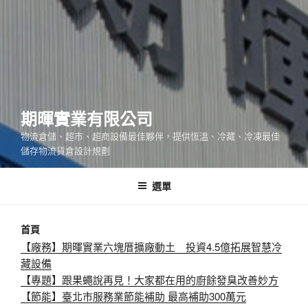
期暉實業有限公司
物流倉儲、超市、超商設備最佳夥伴，提供恆溫、冷藏、冷凍最佳
儲存物流貨倉設計規劃
選單
首頁
【廠務】期暉實業六塊厝擴廠動土 投資4.5億拓展智慧冷
藏設備
【專題】跟果蠅說再見！大家都在用的廚餘發臭改善妙方
【節能】臺北市服務業節能補助 最高補助300萬元