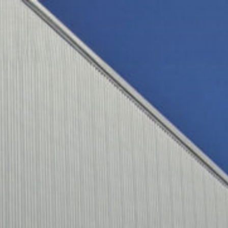
跳
至
主
要
內
容