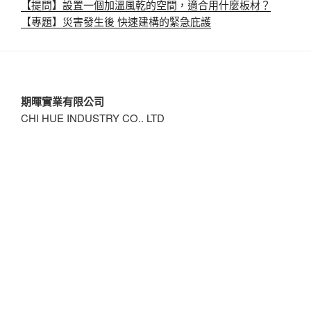
【提問】設置一個加溫風乾的空間，適合用什麼板材？
【專題】災害發生後 快速建構的緊急庇護
期暉實業有限公司
CHI HUE INDUSTRY CO., LTD
員工專區
|
供應商專區
|
官方LINE@帳號「@441xexvk」
電話 Phone / 08-751-1618
傳真 Fax / 08-751-0867